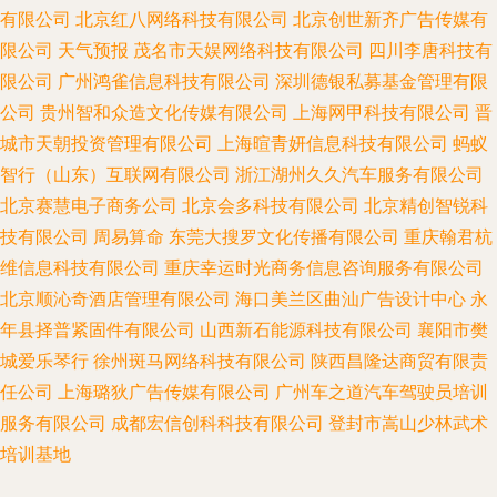
有限公司
北京红八网络科技有限公司
北京创世新齐广告传媒有
限公司
天气预报
茂名市天娱网络科技有限公司
四川李唐科技有
限公司
广州鸿雀信息科技有限公司
深圳德银私募基金管理有限
公司
贵州智和众造文化传媒有限公司
上海网甲科技有限公司
晋
城市天朝投资管理有限公司
上海暄青妍信息科技有限公司
蚂蚁
智行（山东）互联网有限公司
浙江湖州久久汽车服务有限公司
北京赛慧电子商务公司
北京会多科技有限公司
北京精创智锐科
技有限公司
周易算命
东莞大搜罗文化传播有限公司
重庆翰君杭
维信息科技有限公司
重庆幸运时光商务信息咨询服务有限公司
北京顺沁奇酒店管理有限公司
海口美兰区曲汕广告设计中心
永
年县择普紧固件有限公司
山西新石能源科技有限公司
襄阳市樊
城爱乐琴行
徐州斑马网络科技有限公司
陕西昌隆达商贸有限责
任公司
上海璐狄广告传媒有限公司
广州车之道汽车驾驶员培训
服务有限公司
成都宏信创科科技有限公司
登封市嵩山少林武术
培训基地