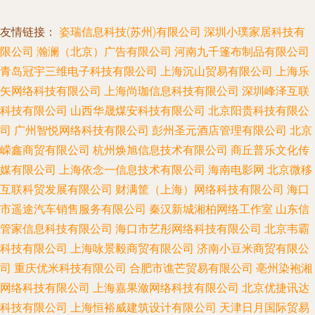
友情链接：
姿瑞信息科技(苏州)有限公司
深圳小璞家居科技有
限公司
瀚澜（北京）广告有限公司
河南九千篷布制品有限公司
青岛冠宇三维电子科技有限公司
上海沉山贸易有限公司
上海乐
矢网络科技有限公司
上海尚珈信息科技有限公司
深圳峰泽互联
科技有限公司
山西华晟煤安科技有限公司
北京阳贵科技有限公
司
广州智悦网络科技有限公司
彭州圣元酒店管理有限公司
北京
嵘鑫商贸有限公司
杭州焕旭信息技术有限公司
商丘普乐文化传
媒有限公司
上海依念一信息技术有限公司
海南电影网
北京微移
互联科贸发展有限公司
财满筐（上海）网络科技有限公司
海口
市遥途汽车销售服务有限公司
秦汉新城湘柏网络工作室
山东信
管家信息科技有限公司
海口市艺彤网络科技有限公司
北京韦霸
科技有限公司
上海咏景毅商贸有限公司
济南小豆米商贸有限公
司
重庆优米科技有限公司
合肥市谯芒贸易有限公司
亳州染袍湘
网络科技有限公司
上海嘉果潋网络科技有限公司
北京优捷讯达
科技有限公司
上海恒裕威建筑设计有限公司
天津日月国际贸易